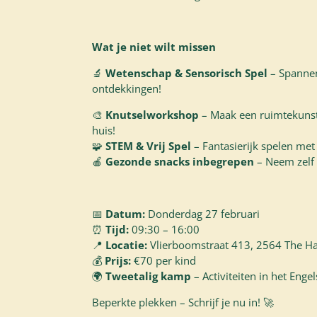
Wat je niet wilt missen
🔬
Wetenschap & Sensorisch Spel
– Spannen
ontdekkingen!
🎨
Knutselworkshop
– Maak een ruimtekuns
huis!
🧩
STEM & Vrij Spel
– Fantasierijk spelen met 
🍎
Gezonde snacks inbegrepen
– Neem zelf
📅
Datum:
Donderdag 27 februari
⏰
Tijd:
09:30 – 16:00
📍
Locatie:
Vlierboomstraat 413, 2564 The H
💰
Prijs:
€70 per kind
🌍
Tweetalig kamp
– Activiteiten in het Enge
Beperkte plekken – Schrijf je nu in! 🚀