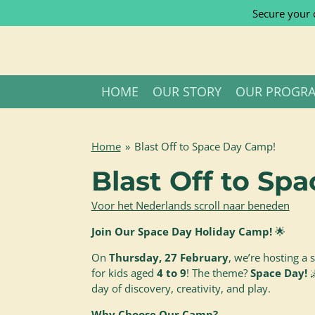
Secure your 
Skip
to
main
content
HOME
OUR STORY
OUR PROGR
Home
»
Blast Off to Space Day Camp!
Blast Off to Sp
Voor het Nederlands scroll naar beneden
Join Our Space Day Holiday Camp!
🌟
On
Thursday, 27 February
, we’re hosting a 
for kids aged
4 to 9
! The theme?
Space Day!

day of discovery, creativity, and play.
Why Choose Our Camp?