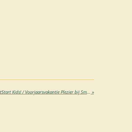
Spring Break Fun at SmartStart Kids! / Voorjaarsvakantie Plezier bij SmartStart Kids!
»