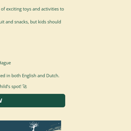
of exciting toys and activities to
it and snacks, but kids should
Hague
ted in both English and Dutch.
ild’s spot! 🚀
W