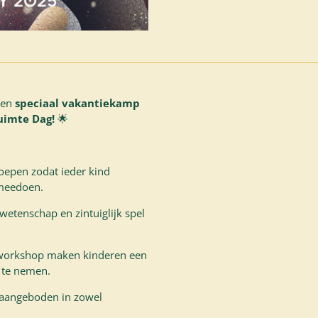
een
speciaal vakantiekamp
uimte Dag!
🌟
epen zodat ieder kind
 meedoen.
etenschap en zintuiglijk spel
workshop maken kinderen een
 te nemen.
n aangeboden in zowel