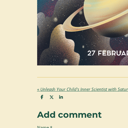
«
Unleash Your Child's Inner Scientist with Satu
S
S
S
h
h
h
a
a
a
r
r
r
Add comment
e
e
e
Name *