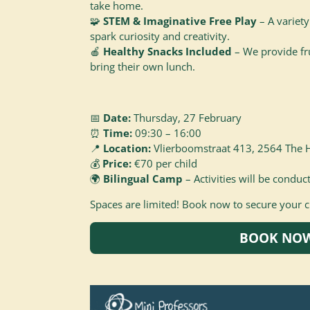
take home.
🧩
STEM & Imaginative Free Play
– A variety 
spark curiosity and creativity.
🍎
Healthy Snacks Included
– We provide fru
bring their own lunch.
📅
Date:
Thursday, 27 February
⏰
Time:
09:30 – 16:00
📍
Location:
Vlierboomstraat 413, 2564 The 
💰
Price:
€70 per child
🌍
Bilingual Camp
– Activities will be conduc
Spaces are limited! Book now to secure your ch
BOOK NO