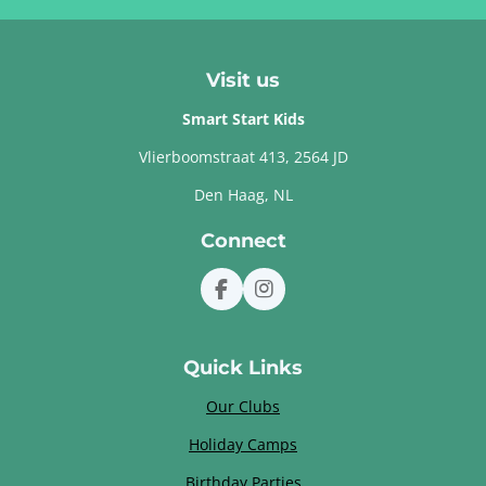
Visit us
Smart Start Kids
Vlierboomstraat 413, 2564 JD
Den Haag, NL
Connect
F
I
a
n
c
s
e
t
Quick Links
b
a
o
g
Our Clubs
o
r
k
a
Holiday Camps
m
Birthday Parties