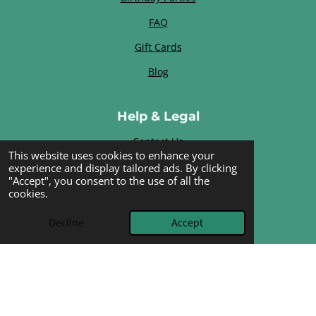
FAQ
Gift Cards
Blog
Help & Legal
Contact Us
This website uses cookies to enhance your
Terms & Conditions
experience and display tailored ads. By clicking
"Accept", you consent to the use of all the
Privacy Policy
cookies.
Cookie Policy
Decline
Accept
Subscribe to the newsletter
⭐⭐⭐⭐⭐
"The best place in The Hague
for curious kids!"